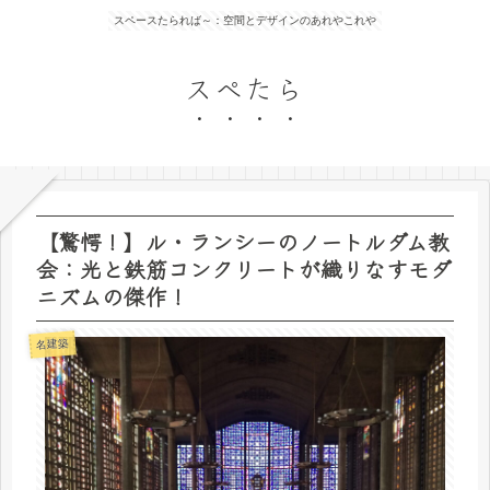
スペースたられば～：空間とデザインのあれやこれや
スぺたら
【驚愕！】ル・ランシーのノートルダム教
会：光と鉄筋コンクリートが織りなすモダ
ニズムの傑作！
名建築