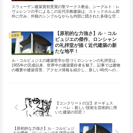
スウェーデン建築賞初受賞の聖マークス教会。シーグルト・レ
ヴェレンツの手によるこの近代宗教建築は、ストックホルム郊
外に佇み、外観のシンプルながらも内部に隠された多様な空間
が訪れる者を引き込みます。美しい自然環境と相まって、教会
の神秘的な魅力に迫ります。
【原初的な力強さ】ル・コル
名建築
ビュジエの傑作、ロンシャン
の礼拝堂が描く近代建築の新
たな地平！
ル・コルビュジエの建築哲学が息づくロンシャンの礼拝堂は、
1955年の完成以来、世界中の建築愛好者を魅了。記事では建物
の概要や建築背景、アクセス情報を紹介し、新しい時代への架
け橋となる建築作品に迫ります。
【コンクリートの父】オーギュス
ト・ペレ：新しい技術を芸術的に用
いた建築の巨匠！
【原初的な力強さ】ル・コルビュジ
エの傑作、ロンシャンの礼拝堂が描