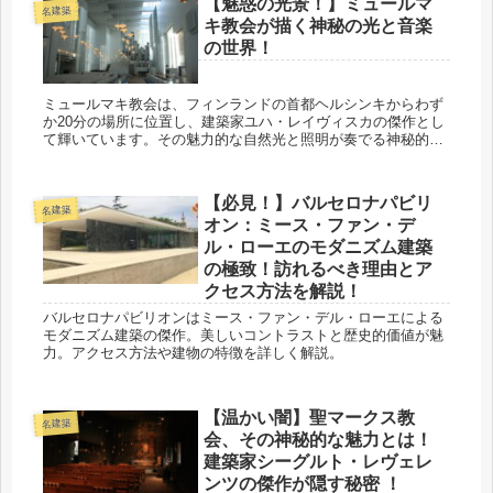
【魅惑の光景！】ミュールマ
名建築
キ教会が描く神秘の光と音楽
の世界！
ミュールマキ教会は、フィンランドの首都ヘルシンキからわず
か20分の場所に位置し、建築家ユハ・レイヴィスカの傑作とし
て輝いています。その魅力的な自然光と照明が奏でる神秘的な
空間をご紹介します。
【必見！】バルセロナパビリ
名建築
オン：ミース・ファン・デ
ル・ローエのモダニズム建築
の極致！訪れるべき理由とア
クセス方法を解説！
バルセロナパビリオンはミース・ファン・デル・ローエによる
モダニズム建築の傑作。美しいコントラストと歴史的価値が魅
力。アクセス方法や建物の特徴を詳しく解説。
【温かい闇】聖マークス教
名建築
会、その神秘的な魅力とは！
建築家シーグルト・レヴェレ
ンツの傑作が隠す秘密 ！