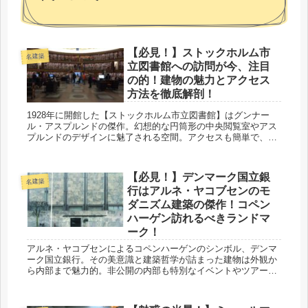
【必見！】ストックホルム市
名建築
立図書館への訪問が今、注目
の的！建物の魅力とアクセス
方法を徹底解剖！
1928年に開館した【ストックホルム市立図書館】はグンナー
ル・アスプルンドの傑作。幻想的な円筒形の中央閲覧室やアス
プルンドのデザインに魅了される空間。アクセスも簡単で、静
かな読書からリラックスまで楽しめます。訪れる価値あり！
【必見！】デンマーク国立銀
名建築
行はアルネ・ヤコブセンのモ
ダニズム建築の傑作！コペン
ハーゲン訪れるべきランドマ
ーク！
アルネ・ヤコブセンによるコペンハーゲンのシンボル、デンマ
ーク国立銀行。その美意識と建築哲学が詰まった建物は外観か
ら内部まで魅力的。非公開の内部も特別なイベントやツアーで
覗け、アルネ・ヤコブセンのデザインに触れる感動の旅へ！